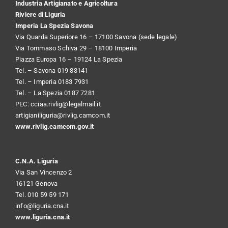
Industria Artigianato e Agricoltura
Riviere di Liguria
Imperia La Spezia Savona
Via Quarda Superiore 16 – 17100 Savona (sede legale)
Via Tommaso Schiva 29 – 18100 Imperia
Piazza Europa 16 – 19124 La Spezia
Tel. – Savona 019 83141
Tel. – Imperia 0183 7931
Tel. – La Spezia 0187 7281
PEC:
cciaa.rivlig@legalmail.it
artigianiliguria@rivlig.camcom.it
www.rivlig.camcom.gov.it
C.N.A. Liguria
Via San Vincenzo 2
16121 Genova
Tel. 010 59 59 171
info@liguria.cna.it
www.liguria.cna.it