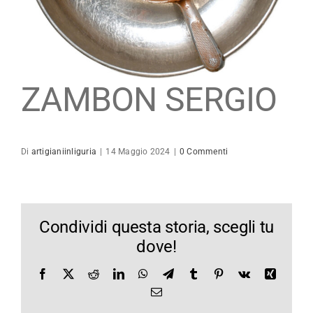
Maestro Artigiano
Modulistica
ZAMBON SERGIO
Contatti
Di
artigianiinliguria
|
14 Maggio 2024
|
0 Commenti
Condividi questa storia, scegli tu
dove!
Facebook
X
Reddit
LinkedIn
WhatsApp
Telegram
Tumblr
Pinterest
Vk
Xing
Email