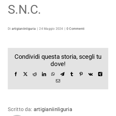
S.N.C.
Di
artigianiinliguria
|
24 Maggio 2024
|
0 Commenti
Condividi questa storia, scegli tu
dove!
Facebook
X
Reddit
LinkedIn
WhatsApp
Telegram
Tumblr
Pinterest
Vk
Xing
Email
Scritto da:
artigianiinliguria