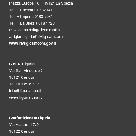
Piazza Europa 16 – 19124 La Spezia
Tel. – Savona 019 83141
Tel. – Imperia 0183 7931
Tel. – La Spezia 0187 7281
PEC:
cciaa.rivlig@legalmail.it
artigianiliguria@rivlig.camcom.it
www.rivlig.camcom.gov.it
C.N.A. Liguria
Via San Vincenzo 2
16121 Genova
Tel. 010 59 59 171
info@liguria.cna.it
www.liguria.cna.it
Confartigianato Liguria
Via Assarotti 7/9
16122 Genova