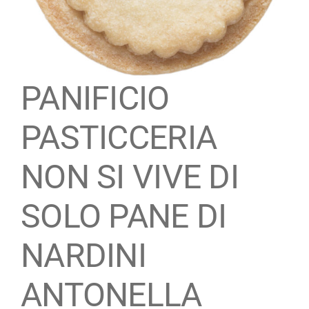
Maestro Artigiano
Modulistica
PANIFICIO
Contatti
PASTICCERIA
NON SI VIVE DI
SOLO PANE DI
NARDINI
ANTONELLA