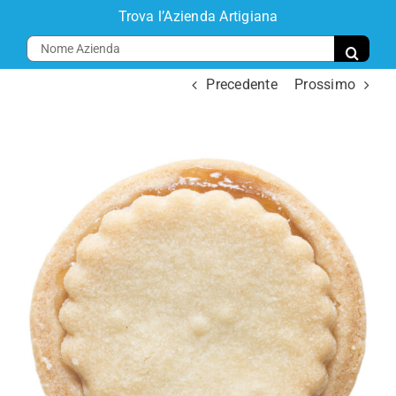
Salta
Trova l’Azienda Artigiana
al
Cerca
contenuto
per:
Precedente
Prossimo
Toggl
Navig
Home
Progetto
Comparti
Aziende
Eventi
Disciplinari