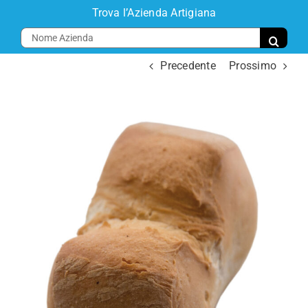
Salta
Trova l’Azienda Artigiana
al
Cerca
contenuto
per:
Precedente
Prossimo
Toggl
Navig
Home
Progetto
Comparti
Aziende
Eventi
Disciplinari