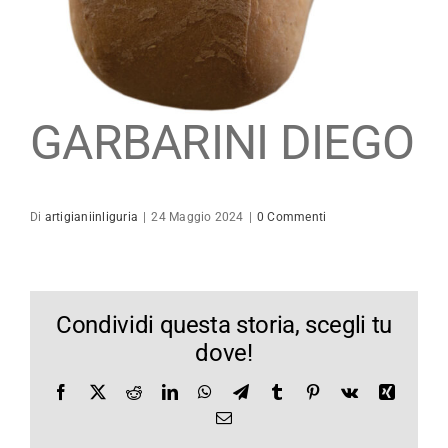
Maestro Artigiano
Modulistica
GARBARINI DIEGO
Contatti
Di
artigianiinliguria
|
24 Maggio 2024
|
0 Commenti
Condividi questa storia, scegli tu
dove!
Facebook
X
Reddit
LinkedIn
WhatsApp
Telegram
Tumblr
Pinterest
Vk
Xing
Email