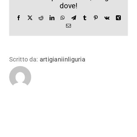
dove!
Facebook
X
Reddit
LinkedIn
WhatsApp
Telegram
Tumblr
Pinterest
Vk
Xing
Email
Scritto da:
artigianiinliguria