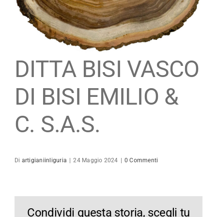
Maestro Artigiano
Modulistica
DITTA BISI VASCO
Contatti
DI BISI EMILIO &
C. S.A.S.
Di
artigianiinliguria
|
24 Maggio 2024
|
0 Commenti
Condividi questa storia, scegli tu