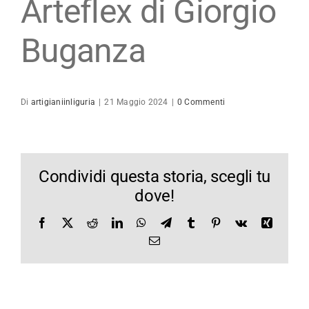
Arteflex di Giorgio
Maestro Artigiano
Buganza
Modulistica
Contatti
Di
artigianiinliguria
|
21 Maggio 2024
|
0 Commenti
Condividi questa storia, scegli tu
dove!
Facebook
X
Reddit
LinkedIn
WhatsApp
Telegram
Tumblr
Pinterest
Vk
Xing
Email