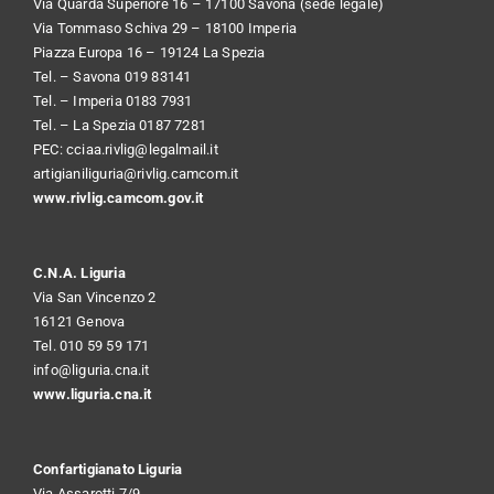
Via Quarda Superiore 16 – 17100 Savona (sede legale)
Via Tommaso Schiva 29 – 18100 Imperia
Piazza Europa 16 – 19124 La Spezia
Tel. – Savona 019 83141
Tel. – Imperia 0183 7931
Tel. – La Spezia 0187 7281
PEC:
cciaa.rivlig@legalmail.it
artigianiliguria@rivlig.camcom.it
www.rivlig.camcom.gov.it
C.N.A. Liguria
Via San Vincenzo 2
16121 Genova
Tel. 010 59 59 171
info@liguria.cna.it
www.liguria.cna.it
Confartigianato Liguria
Via Assarotti 7/9