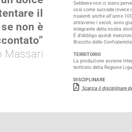
Sebbene non ci siano pervenut
così come succede invece co
entare il
risalenti anche all’anno 100
attraverso i secoli, sono gi
 se non è
integrante della nostra stor
È d’obbligo quindi menziona
ccontato”
Biscotto delle Confraternite
io Massari
TERRITORIO
La produzione avviene integ
territorio della Regione Ligu
DISCIPLINARE
Scarica il disciplinare d