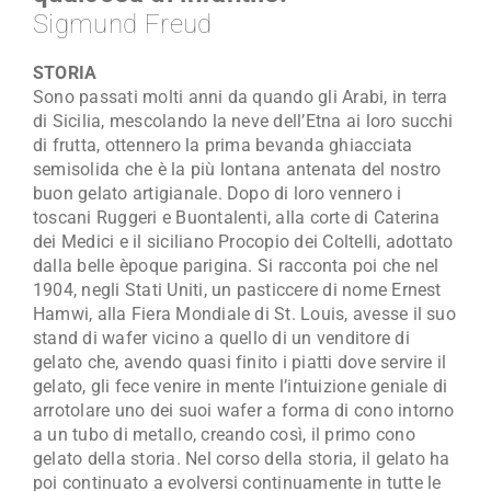
Sigmund Freud
Maestro Artigiano
STORIA
Modulistica
Sono passati molti anni da quando gli Arabi, in terra
di Sicilia, mescolando la neve dell’Etna ai loro succhi
Contatti
di frutta, ottennero la prima bevanda ghiacciata
semisolida che è la più lontana antenata del nostro
buon gelato artigianale. Dopo di loro vennero i
toscani Ruggeri e Buontalenti, alla corte di Caterina
dei Medici e il siciliano Procopio dei Coltelli, adottato
dalla belle èpoque parigina. Si racconta poi che nel
1904, negli Stati Uniti, un pasticcere di nome Ernest
Hamwi, alla Fiera Mondiale di St. Louis, avesse il suo
stand di wafer vicino a quello di un venditore di
gelato che, avendo quasi finito i piatti dove servire il
gelato, gli fece venire in mente l’intuizione geniale di
arrotolare uno dei suoi wafer a forma di cono intorno
a un tubo di metallo, creando così, il primo cono
gelato della storia. Nel corso della storia, il gelato ha
poi continuato a evolversi continuamente in tutte le