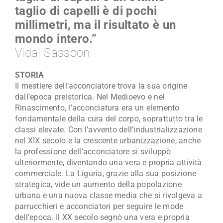
taglio di capelli è di pochi
Maestro Artigiano
millimetri, ma il risultato è un
mondo intero.”
Modulistica
Vidal Sassoon
Contatti
STORIA
Il mestiere dell’acconciatore trova la sua origine
dall’epoca preistorica. Nel Medioevo e nel
Rinascimento, l’acconciatura era un elemento
fondamentale della cura del corpo, soprattutto tra le
classi elevate. Con l’avvento dell’industrializzazione
nel XIX secolo e la crescente urbanizzazione, anche
la professione dell’acconciatore si sviluppò
ulteriormente, diventando una vera e propria attività
commerciale. La Liguria, grazie alla sua posizione
strategica, vide un aumento della popolazione
urbana e una nuova classe media che si rivolgeva a
parrucchieri e acconciatori per seguire le mode
dell’epoca. Il XX secolo segnò una vera e propria