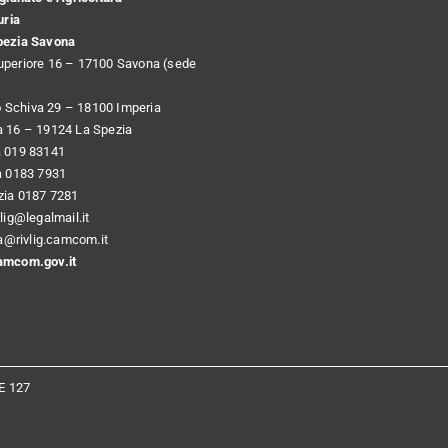
uria
pezia Savona
uperiore 16 – 17100 Savona (sede
Schiva 29 – 18100 Imperia
a 16 – 19124 La Spezia
a 019 83141
a 0183 7931
ezia 0187 7281
vlig@legalmail.it
ria@rivlig.camcom.it
amcom.gov.it
E 127