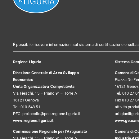
È possibile ricevere informazioni sul sistema di certificazione e sulla
Regione Liguria
Sistema Came
Direzione Generale di Area Sviluppo
Camera di C
Economico
Piazza De Fer
Unità Organizzativa Competitività
16121 Genov
Via Fieschi, 15 – Piano 9° – Torre A
Tel. 010 27 0
16121 Genova
Fax 010 27 0
Tel: 010 548 51
attivita.prod
PEC:
protocollo@pec.regione.liguria.it
artigianiligu
www.regione.liguria.it
www.ge.camc
Commissione Regionale per l’Artigianato
Camera di C
Via Fieschi, 15 – Piano 9° – Torre A
Industria Art