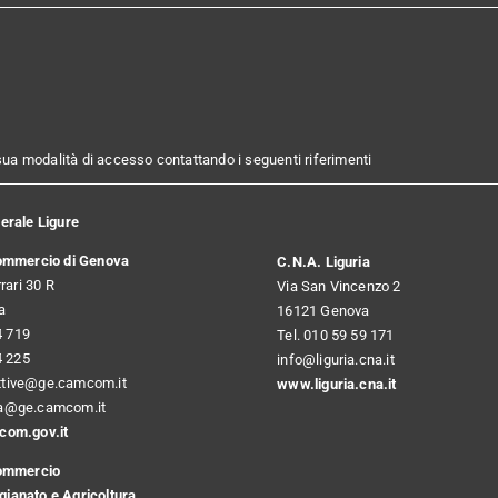
 sua modalità di accesso contattando i seguenti riferimenti
rale Ligure
ommercio di Genova
C.N.A. Liguria
rari 30 R
Via San Vincenzo 2
a
16121 Genova
4 719
Tel. 010 59 59 171
4 225
info@liguria.cna.it
uttive@ge.camcom.it
www.liguria.cna.it
ria@ge.camcom.it
om.gov.it
ommercio
igianato e Agricoltura