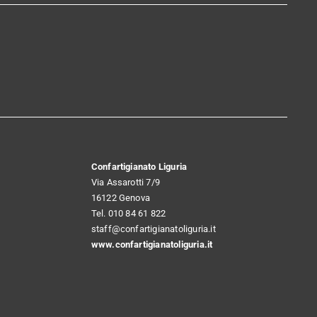
Confartigianato Liguria
Via Assarotti 7/9
16122 Genova
Tel. 010 84 61 822
staff@confartigianatoliguria.it
www.confartigianatoliguria.it