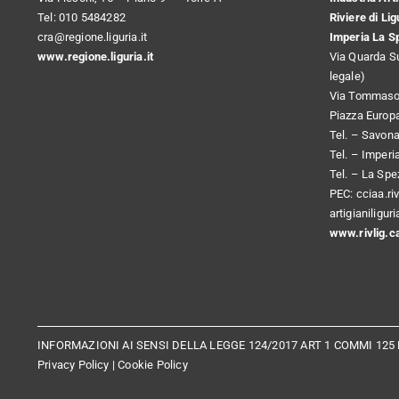
Tel: 010 5484282
Riviere di Lig
cra@regione.liguria.it
Imperia La S
www.regione.liguria.it
Via Quarda S
legale)
Via Tommaso 
Piazza Europ
Tel. – Savon
Tel. – Imperi
Tel. – La Sp
PEC:
cciaa.ri
artigianiligu
www.rivlig.c
INFORMAZIONI AI SENSI DELLA LEGGE 124/2017 ART 1 COMMI 125 
Privacy Policy
|
Cookie Policy