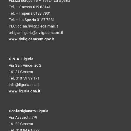
Piazza Europa 16 – 19124 La Spezia
Tel. – Savona 019 83141
Tel. – Imperia 0183 7931
Tel. – La Spezia 0187 7281
PEC:
cciaa.rivlig@legalmail.it
artigianiliguria@rivlig.camcom.it
www.rivlig.camcom.gov.it
C.N.A. Liguria
Via San Vincenzo 2
16121 Genova
Tel. 010 59 59 171
info@liguria.cna.it
www.liguria.cna.it
Confartigianato Liguria
Via Assarotti 7/9
16122 Genova
Tel. 010 84 61 822