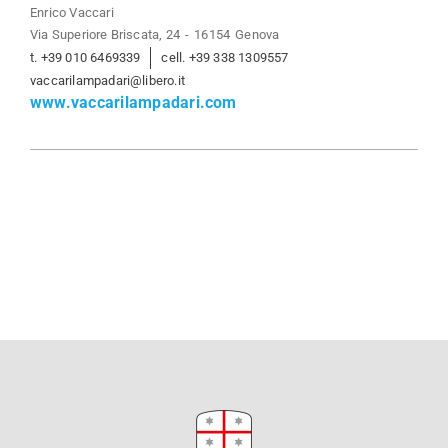
Enrico Vaccari
Via Superiore Briscata, 24
16154
Genova
t. +39 010 6469339
cell. +39 338 1309557
vaccarilampadari@libero.it
www.vaccarilampadari.com